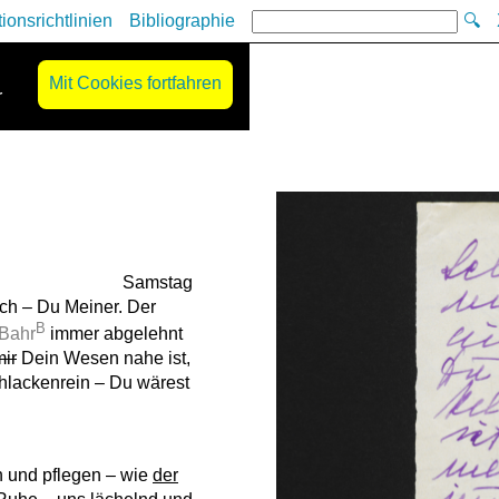
tionsrichtlinien
Bibliographie
🔍
Mit Cookies fortfahren
r
Samstag
ch – Du Meiner. Der
B
Bahr
immer abgelehnt
mir
Dein Wesen nahe ist,
chlackenrein – Du wärest
en und pflegen – wie
der