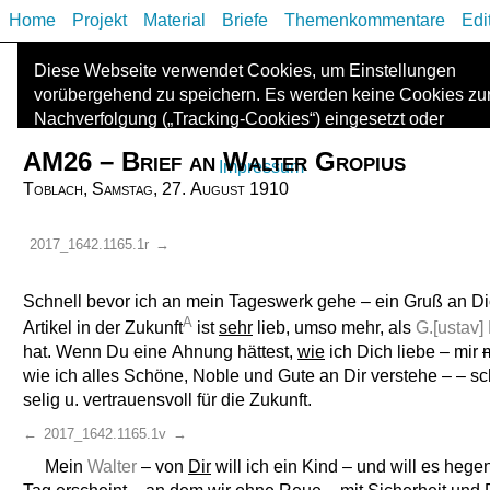
Home
Projekt
Material
Briefe
Themenkommentare
Edi
Diese Webseite verwendet Cookies, um Einstellungen
vorübergehend zu speichern. Es werden keine Cookies zu
Nachverfolgung („Tracking-Cookies“) eingesetzt oder
Informationen mit Dritten geteilt. Die Kontaktdaten des
AM26 – Brief an Walter Gropius
Anbieters finden Sie im
Impressum
.
Toblach, Samstag, 27. August 1910
2017_1642.1165.1r
→
Schnell bevor ich an mein Tageswerk gehe – ein Gruß an Di
A
Artikel in der Zukunft
ist
sehr
lieb, umso mehr, als
G.[ustav]
hat. Wenn Du eine Ahnung hättest,
wie
ich Dich liebe – mir
wie ich alles Schöne, Noble und Gute an Dir verstehe – – s
selig u. vertrauensvoll für die Zukunft.
←
2017_1642.1165.1v
→
Mein
Walter
– von
Dir
will ich ein Kind – und will es heg