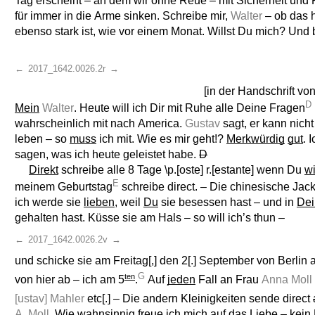
Tag erscheint – an dem wir ohne Reue – mit Sicherheit und
für immer in die Arme sinken. Schreibe mir,
Walter
– ob das 
ebenso stark ist, wie vor einem Monat. Willst Du mich? Und
←
2017_1642.0026.2r
→
[in der Handschrift vo
D
Mein
Walter
. Heute will ich Dir mit Ruhe alle Deine Fragen
wahrscheinlich mit nach America.
Gustav
sagt, er kann nich
leben – so
muss
ich mit. Wie es mir geht!?
Merkwürdig
gut
. 
sagen, was ich heute geleistet habe.
D
Direkt
schreibe alle 8 Tage \p.[oste] r.[estante] wenn Du
wi
E
meinem Geburtstag
schreibe direct. – Die chinesische Jac
ich werde sie
lieben
, weil
Du
sie besessen hast – und in
Dei
gehalten hast. Küsse sie am Hals – so will ich’s thun –
←
2017_1642.0026.2v
→
und schicke sie am Freitag[,] den 2[.] September von Berlin 
G
ten
von hier ab – ich am 5
.
Auf
jeden
Fall an Frau
Anna Moll
[ustav] Mahler
etc[.] – Die andern Kleinigkeiten sende direct
A. Moll
. Wie
wahnsinnig
freue ich mich auf das Liebe – kein