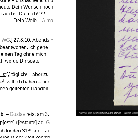
 Ruhe – uns
lächelnd
und
heute Dein Wunsch noch
 brauchst Du mich!!?? —
Dein Weib –
Alma
C
n
WG
:] 27.8.10. Abends.
beantworten. Ich gehe
t
einen
Tag ohne mich
Ich werde Dir später
llst
[,] täglich/ – aber zu
F
ke
will
ich haben – und
nen
geliebten
Händen
ab, –
Gustav
reist am 3.
p[oste] r.[estante] ad.
G.
ten
ab
für den 31
an Frau
 Krösus der Welt könnte